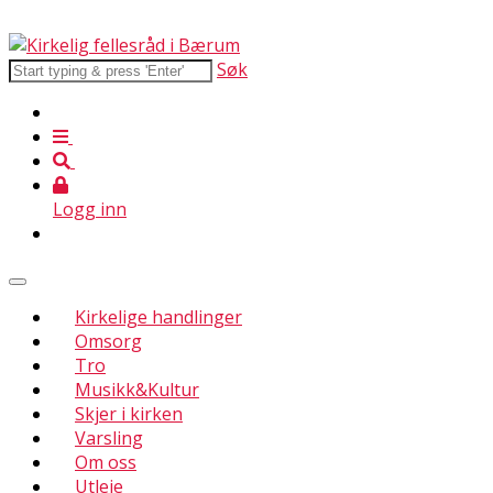
Søk
Logg inn
Kirkelige handlinger
Omsorg
Tro
Musikk&Kultur
Skjer i kirken
Varsling
Om oss
Utleie