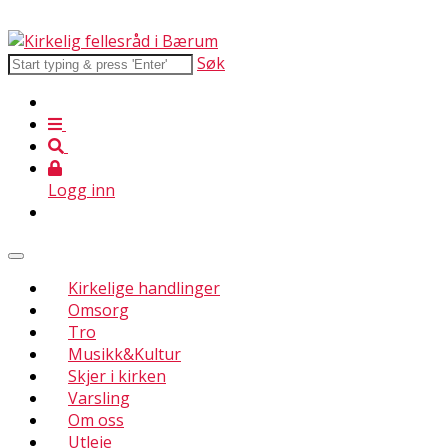
Søk
Logg inn
Kirkelige handlinger
Omsorg
Tro
Musikk&Kultur
Skjer i kirken
Varsling
Om oss
Utleie