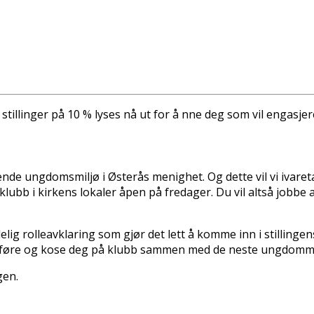
stillinger på 10 % lyses nå ut for å finne deg som vil engas
nde ungdomsmiljø i Østerås menighet. Og dette vil vi ivareta
e klubb i kirkens lokaler åpen på fredager. Du vil altså jobb
ydelig rolleavklaring som gjør det lett å komme inn i stilli
mføre og kose deg på klubb sammen med de fineste ungdomm
gen.