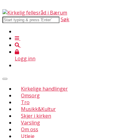
Søk
Logg inn
Kirkelige handlinger
Omsorg
Tro
Musikk&Kultur
Skjer i kirken
Varsling
Om oss
Utleie