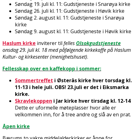
Søndag 19. juli kl. 11: Gudstjeneste i Snarøya kirke
Søndag 26. juli kl. 11: Gudstjeneste i Høvik kirke
Søndag 2. august kl. 11: Gudstjeneste i Snarøya
kirke
Søndag 9. august kl. 11: Gudstjeneste i Høvik kirke
Haslum kirke
inviterer til
felles
Olsokgudstjeneste
onsdag 29. juli kl. 18 med påfølgende kirkekaffe på Haslum
Kultur- og kirkesenter (menighetshuset)
.
Fellesskap over en kaffekopp i sommer:
Sommertreffet
i Østerås kirke hver torsdag kl.
11-13 i hele juli. OBS! 23.juli er det i Eiksmarka
kirke.
Skravlekoppen
i Jar kirke hver tirsdag kl. 12-14
Dette er uformelle møteplasser hvor alle er
velkommen inn, for å treffe andre og slå av en prat.
Åpen kirke
Bærums to vakre middelalderkirker er åpne for