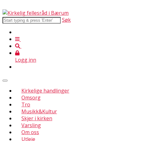
Søk
Logg inn
Kirkelige handlinger
Omsorg
Tro
Musikk&Kultur
Skjer i kirken
Varsling
Om oss
Utleie