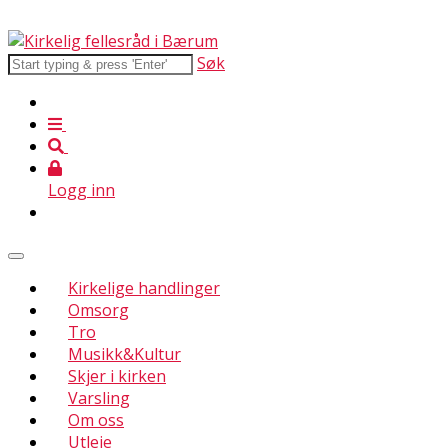
Søk
Logg inn
Kirkelige handlinger
Omsorg
Tro
Musikk&Kultur
Skjer i kirken
Varsling
Om oss
Utleie