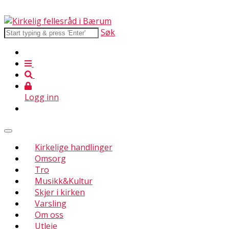
Søk
Logg inn
Kirkelige handlinger
Omsorg
Tro
Musikk&Kultur
Skjer i kirken
Varsling
Om oss
Utleie