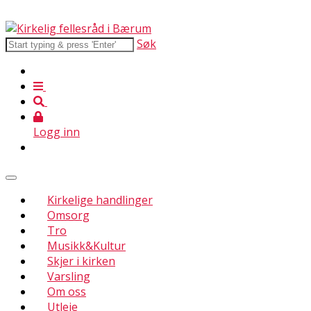
Søk
Logg inn
Kirkelige handlinger
Omsorg
Tro
Musikk&Kultur
Skjer i kirken
Varsling
Om oss
Utleie