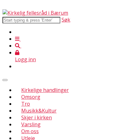
Søk
Logg inn
Kirkelige handlinger
Omsorg
Tro
Musikk&Kultur
Skjer i kirken
Varsling
Om oss
Utleie