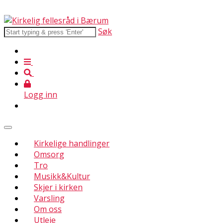
Søk
Logg inn
Kirkelige handlinger
Omsorg
Tro
Musikk&Kultur
Skjer i kirken
Varsling
Om oss
Utleie