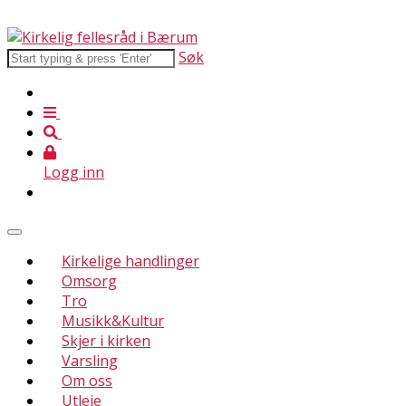
Søk
Logg inn
Kirkelige handlinger
Omsorg
Tro
Musikk&Kultur
Skjer i kirken
Varsling
Om oss
Utleie